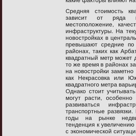
какие факторы влияют на
Средняя стоимость кв
зависит от ряда к
местоположение, качест
инфраструктуры. На тек
новостройках в централ
превышают средние по 
районах, таких как Арба
квадратный метр может д
то же время в районах з
на новостройки заметно 
как Некрасовка или Юж
квадратного метра варьир
Однако стоит учитывать
могут расти, особенно
развиваться инфраст
транспортные развязки.
годы на рынке недви
тенденция к увеличению 
с экономической ситуацие