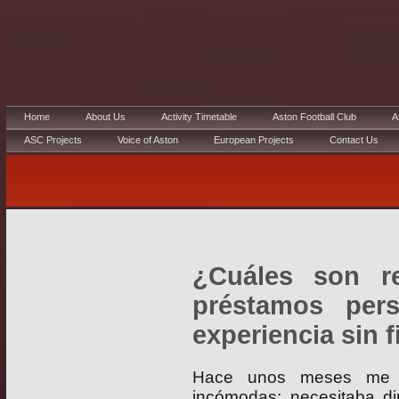
Home
About Us
Activity Timetable
Aston Football Club
A
ASC Projects
Voice of Aston
European Projects
Contact Us
¿Cuáles son r
préstamos per
experiencia sin f
Hace unos meses me v
incómodas: necesitaba di